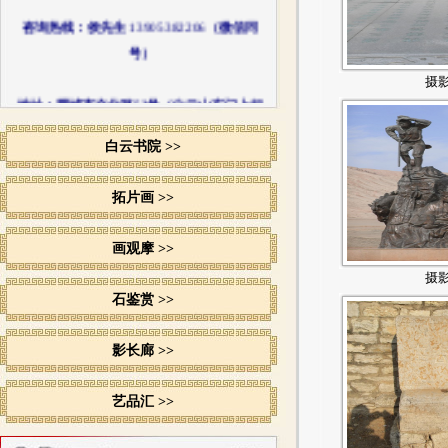
咨询热线：侯先生
13905382206
（微信同
号）
摄
地址：肥城市文化路53号（白云山东门上行
100米）
白云书院 >>
拓片画 >>
画观摩 >>
摄
石鉴赏 >>
影长廊 >>
艺品汇 >>