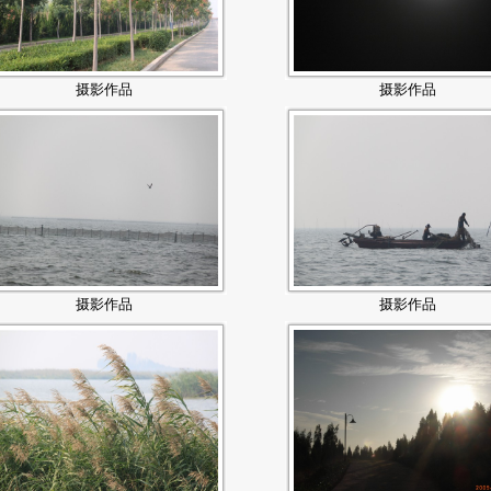
摄影作品
摄影作品
摄影作品
摄影作品