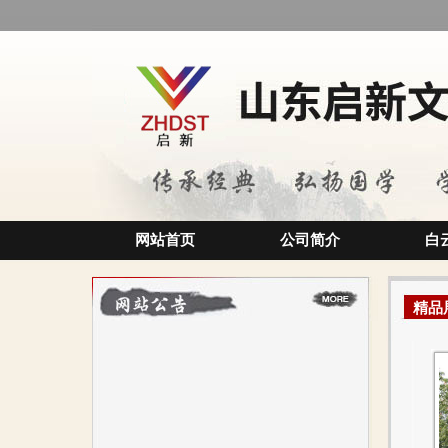
网站首页
公司简介
白
精品