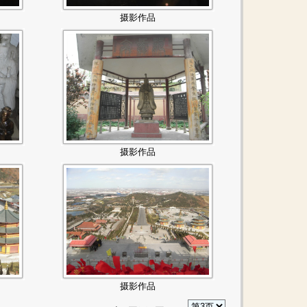
摄影作品
摄影作品
摄影作品