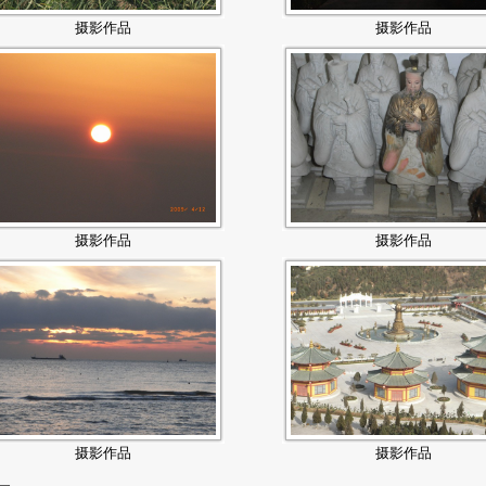
摄影作品
摄影作品
摄影作品
摄影作品
摄影作品
摄影作品