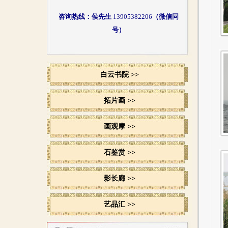
咨询热线：侯先生
13905382206
（微信同
号）
地址：肥城市文化路53号（白云山东门上行
100米）
白云书院 >>
拓片画 >>
画观摩 >>
石鉴赏 >>
影长廊 >>
艺品汇 >>