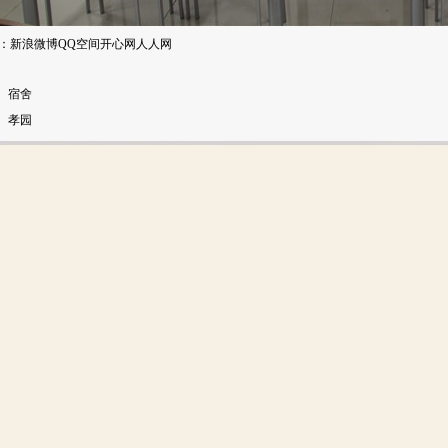
：
新浪微博
QQ空间
开心网
人人网
：
宿舍
：
孝园