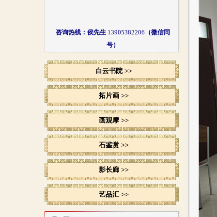
咨询热线：侯先生
13905382206
（微信同
号）
地址：肥城市文化路53号（白云山东门上行
白云书院 >>
100米）
拓片画 >>
画观摩 >>
石鉴赏 >>
影长廊 >>
艺品汇 >>