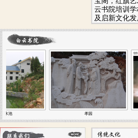
宝阁，红旗艺
云书院培训学
及启新文化发
池
孝园