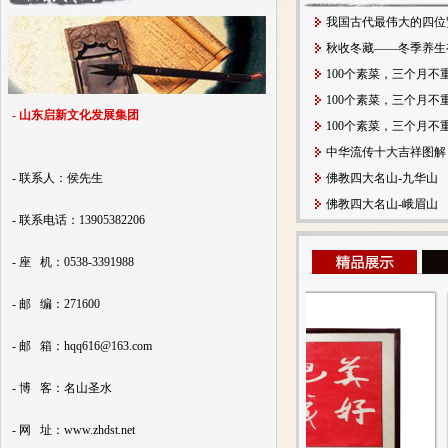
我国古代最伟大的四位
秋收冬藏——冬季养生
100个素菜，三个月不
100个素菜，三个月不
- 山东启新文化发展集团
100个素菜，三个月不
中华流传十大吉祥图解
- 联系人：侯先生
佛教四大名山-九华山
佛教四大名山-峨眉山
- 联系电话：13905382206
- 座 机：0538-3391988
- 邮 编：271600
- 邮 箱：hqq616@163.com
- 博 客：名山圣水
- 网 址：www.zhdst.net