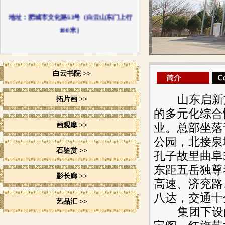
地址：肥城市文化路53号（白云山东门上行
100米）
白云书院 >>
山东启新
拓片画 >>
的多元化综合
画观摩 >>
业。总部坐落
公园，北接泉
石鉴赏 >>
孔子故里曲阜
东距五岳独尊
影长廊 >>
高速、济兖路
八达，交通十
艺品汇 >>
集团下设