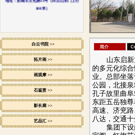
100米）
白云书院 >>
山东启新
拓片画 >>
的多元化综合
画观摩 >>
业。总部坐落
公园，北接泉
石鉴赏 >>
孔子故里曲阜
东距五岳独尊
影长廊 >>
高速、济兖路
八达，交通十
艺品汇 >>
集团下设