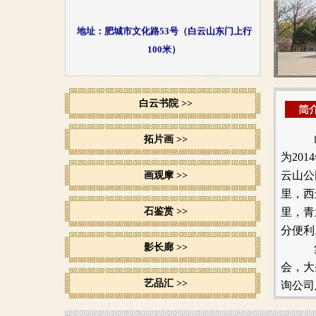
地址：肥城市文化路53号（白云山东门上行
100米）
白云书院 >>
拓片画 >>
为20
云山公
画观摩 >>
里，西
石鉴赏 >>
里，青
分便利
影长廊 >>
会，大
艺品汇 >>
询公司