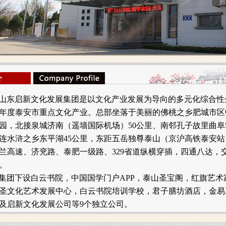
山东启新文化发展集团是以文化产业发展为导向的多元化综合性
14年度泰安市重点文化产业。总部坐落于美丽的佛桃之乡肥城市
园，北接泉城济南（遥墙国际机场）50公里、南邻孔子故里曲阜5
连水浒之乡东平湖45公里，东距五岳独尊泰山（京沪高铁泰安站
兰高速、济兖路、泰肥一级路、329省道纵横穿插，四通八达，
。
集团下设白云书院，中国国学门户APP，泰山圣宝阁，红旗艺术
圣文化艺术发展中心，白云书院培训学校，君子膳坊酒店，金易
及启新文化发展公司等9个独立公司。