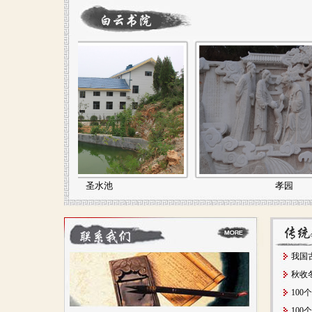
圣水池
孝园
我国
秋收
10
10