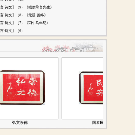
言·诗文】（9）《赠侯承言先生》
言·诗文】（8）《无题·善终》
言·诗文】（7）《丙午马年纪》
言·诗文】（6）
崇德
国泰民安