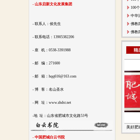
- 山东启新文化发展集团
10
中华
- 联系人：侯先生
佛教
佛教
- 联系电话：13905382206
- 座 机：0538-3391988
- 邮 编：271600
- 邮 箱：hqq616@163.com
- 博 客：名山圣水
- 网 址：www.zhdst.net
-地 址：山东省肥城市文化路53号
史圣故里
美好肥城
- 中国肥城白云书院