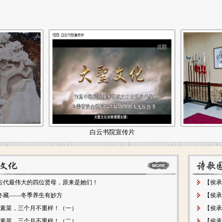
白云书院宣传片
梅堂
古代最伟大的四位贤母，原来是她们！
【侯承
冬藏——冬季养生有妙方
【侯承
0个素菜，三个月不重样！（一）
【侯承
0个素菜，三个月不重样！（二）
【侯承