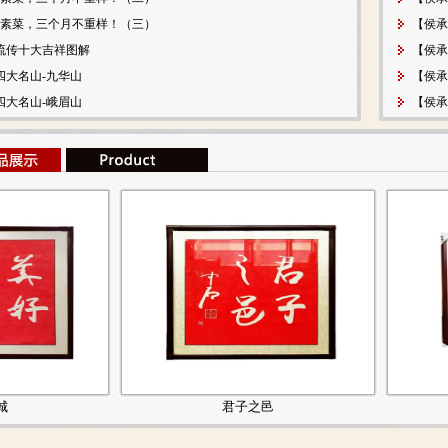
0个素菜，三个月不重样！（三）
【侯承
流传十大吉祥图解
【侯承
四大名山-九华山
【侯承
四大名山-峨眉山
【侯承
君子之邑
弘文