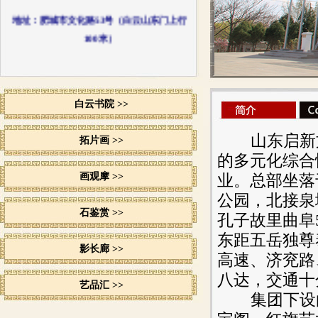
地址：肥城市文化路53号（白云山东门上行
100米）
白云书院 >>
山东启新
拓片画 >>
的多元化综合
画观摩 >>
业。总部坐落
公园，北接泉
石鉴赏 >>
孔子故里曲阜
东距五岳独尊
影长廊 >>
高速、济兖路
八达，交通十
艺品汇 >>
集团下设