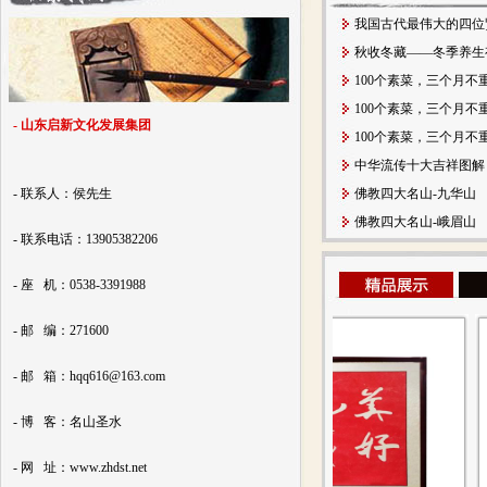
我国古代最伟大的四位
秋收冬藏——冬季养生
100个素菜，三个月不
100个素菜，三个月不
- 山东启新文化发展集团
100个素菜，三个月不
中华流传十大吉祥图解
- 联系人：侯先生
佛教四大名山-九华山
佛教四大名山-峨眉山
- 联系电话：13905382206
- 座 机：0538-3391988
- 邮 编：271600
- 邮 箱：hqq616@163.com
- 博 客：名山圣水
- 网 址：www.zhdst.net